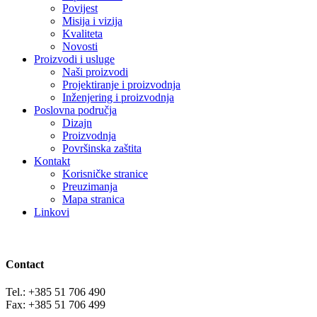
Povijest
Misija i vizija
Kvaliteta
Novosti
Proizvodi i usluge
Naši proizvodi
Projektiranje i proizvodnja
Inženjering i proizvodnja
Poslovna područja
Dizajn
Proizvodnja
Površinska zaštita
Kontakt
Korisničke stranice
Preuzimanja
Mapa stranica
Linkovi
Contact
Tel.: +385 51 706 490
Fax: +385 51 706 499