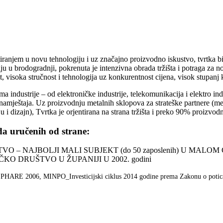
njem u novu tehnologiju i uz značajno proizvodno iskustvo, tvrtka bilj
iju u brodogradnji, pokrenuta je intenzivna obrada tržišta i potraga za 
, visoka stručnost i tehnologija uz konkurentnost cijena, visok stupanj 
industrije – od elektroničke industrije, telekomunikacija i elektro indus
namještaja. Uz proizvodnju metalnih sklopova za strateške partnere (medi
 dizajn), Tvrtka je orjentirana na strana tržišta i preko 90% proizvodn
da uručenih od strane:
 – NAJBOLJI MALI SUBJEKT (do 50 zaposlenih) U MALOM
O DRUŠTVO U ŽUPANIJI U 2002. godini
a PHARE 2006, MINPO_Investicijski ciklus 2014 godine prema Zakonu o potica