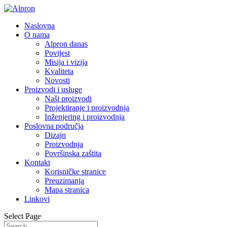
Naslovna
O nama
Alpron danas
Povijest
Misija i vizija
Kvaliteta
Novosti
Proizvodi i usluge
Naši proizvodi
Projektiranje i proizvodnja
Inženjering i proizvodnja
Poslovna područja
Dizajn
Proizvodnja
Površinska zaštita
Kontakt
Korisničke stranice
Preuzimanja
Mapa stranica
Linkovi
Select Page