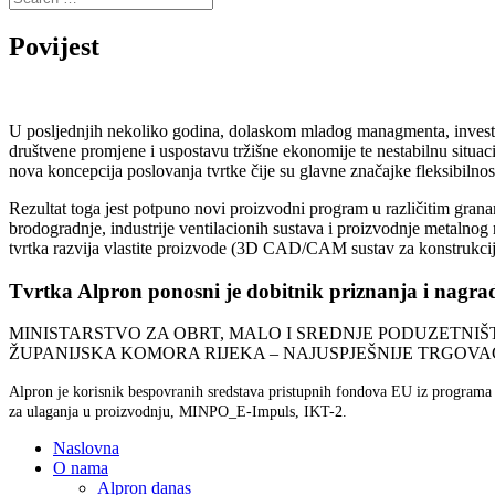
Povijest
U posljednjih nekoliko godina, dolaskom mladog managmenta, investira
društvene promjene i uspostavu tržišne ekonomije te nestabilnu situac
nova koncepcija poslovanja tvrtke čije su glavne značajke fleksibilnost
Rezultat toga jest potpuno novi proizvodni program u različitim granama 
brodogradnje, industrije ventilacionih sustava i proizvodnje metalnog 
tvrtka razvija vlastite proizvode (3D CAD/CAM sustav za konstrukciju i
Tvrtka Alpron ponosni je dobitnik priznanja i nagra
MINISTARSTVO ZA OBRT, MALO I SREDNJE PODUZETNIŠTVO
ŽUPANIJSKA KOMORA RIJEKA – NAJUSPJEŠNIJE TRGOVAČK
Alpron je korisnik bespovranih sredstava pristupnih fondova EU iz program
za ulaganja u proizvodnju, MINPO_E-Impuls, IKT-2.
Naslovna
O nama
Alpron danas