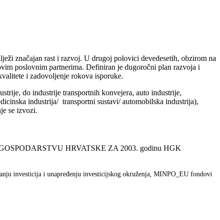
eži značajan rast i razvoj. U drugoj polovici devedesetih, obzirom na
novim poslovnim partnerima. Definiran je dugoročni plan razvoja i
kvalitete i zadovoljenje rokova isporuke.
trije, do industrije transportnih konvejera, auto industrije,
cinska industrija/ transportni sustavi/ automobilska industrija),
je se izvozi.
 GOSPODARSTVU HRVATSKE ZA 2003. godinu HGK
nju investicija i unapređenju investicijskog okruženja, MINPO_EU fondovi