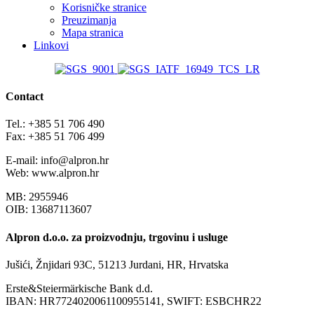
Korisničke stranice
Preuzimanja
Mapa stranica
Linkovi
Contact
Tel.: +385 51 706 490
Fax: +385 51 706 499
E-mail: info@alpron.hr
Web: www.alpron.hr
MB: 2955946
OIB: 13687113607
Alpron d.o.o. za proizvodnju, trgovinu i usluge
Jušići, Žnjidari 93C, 51213 Jurdani, HR, Hrvatska
Erste&Steiermärkische Bank d.d.
IBAN: HR7724020061100955141, SWIFT: ESBCHR22