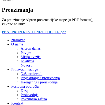
Preuzimanja
Za preuzimanje Alpron prezentacijske mape (u PDF formatu),
kliknite na link:
PP ALPRON REV 11.2021 DOC_EN.pdf
Naslovna
O nama
Alpron danas
Povijest
Misija i vizija
Kvaliteta
Novosti
Proizvodi i usluge
Naši proizvodi
Projektiranje i proizvodnja
Inženjering i proizvodnja
Poslovna područja
Dizajn
Proizvodnja
Površinska zaštita
Kontakt