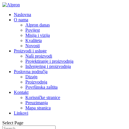
Naslovna
O nama
Alpron danas
Povijest
Misija i vizija
Kvaliteta
Novosti
Proizvodi i usluge
Naši proizvodi
Projektiranje i proizvodnja
Inženjering i proizvodnja
Poslovna područja
Dizajn
Proizvodnja
Površinska zaštita
Kontakt
Korisničke stranice
Preuzimanja
Mapa stranica
Linkovi
Select Page